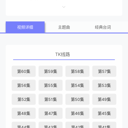
音）、懒羊羊（梁颖配音）、沸羊羊（刘红韵配音）、暖羊
羊（邓玉婷配音）以及死对头灰太狼（张琳配音）和红太狼
视频详细
主题曲
经典台词
（赵娜配音）的有趣点滴全部都以日记的形式呈现。比如懒
羊羊因害怕虫子咬自己而拼命吃东西、暖羊羊运用狼族祖先
的胡子不小心定住了同伴、灰太狼假扮成村长表弟混入羊村
TK线路
却死活跑步出来、做饭超级难吃的红太狼决心向烹饪高手美
羊羊求教等。熟悉的角色，熟悉的场景，全新的故事。喜羊
第60集
第59集
第58集
第57集
羊和灰太狼伴随小朋友进入新的一年……
第56集
第55集
第54集
第53集
第52集
第51集
第50集
第49集
第48集
第47集
第46集
第45集
第44集
第43集
第42集
第41集