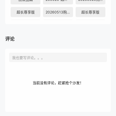
超长尊享版
20260513购物车
超长尊享版
毛毛雪琴测评
超长尊享版
毛毛戴眼镜耳机
骉人上线
三仙子畅想
购物车
评论
直播回放
春日特辑
当前没有评论，赶紧抢个沙发！