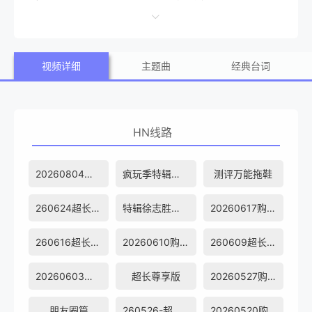
主要拍摄场景，讲述每周在这里相聚的毛不易、李雪琴和他
们朋友之间真实有趣的故事，在嬉笑中撕开生活日常的现
视频详细
主题曲
经典台词
状，展现当下年轻人丰富的青春生活和精神世界，记录真实
的成长。节目常年周更播出，为城市中努力打拼的年轻人带
来陪伴和情绪上的健康疗愈。
HN线路
20260804陪看
疯玩季特辑回归啦
测评万能拖鞋
260624超长尊享版
特辑徐志胜分享
20260617购物车
260616超长尊享版
20260610购物车
260609超长尊享版
20260603购物车
超长尊享版
20260527购物车
朋友圈篇
260526-超长尊享
20260520购物车