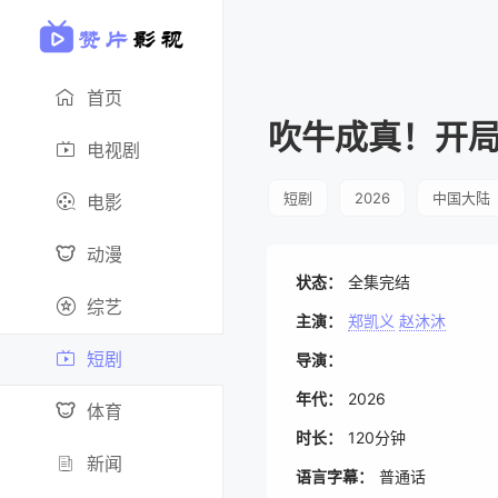
首页
吹牛成真！开
电视剧
短剧
2026
中国大陆
电影
动漫
状态：
全集完结
综艺
主演：
郑凯义
赵沐沐
短剧
导演：
年代：
2026
体育
时长：
120分钟
新闻
语言字幕：
普通话