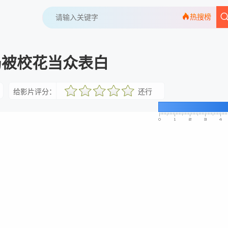
热搜榜
局被校花当众表白
给影片评分：
还行
很差
较差
还行
推荐
力荐