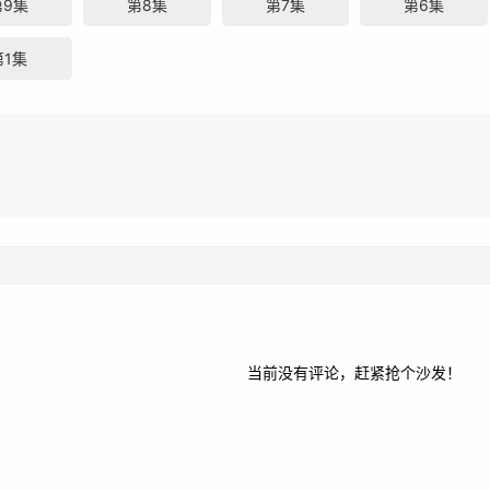
第9集
第8集
第7集
第6集
第1集
当前没有评论，赶紧抢个沙发！