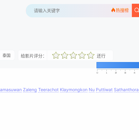
热搜榜
泰国
给影片评分：
还行
很差
较差
还行
推荐
力荐
ramasuwan
Zaleng
Teerachot
Klaymongkon
Nu
Puttiwat
Sathanthora