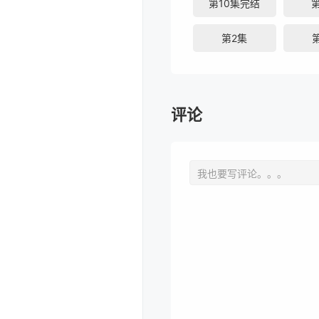
第10集完结
第2集
评论