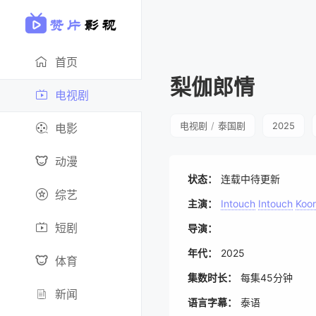
首页
梨伽郎情
电视剧
电视剧
/
泰国剧
2025
电影
动漫
状态：
连载中待更新
综艺
主演：
Intouch
Intouch
Koo
短剧
导演：
年代：
2025
体育
集数时长：
每集45分钟
新闻
语言字幕：
泰语