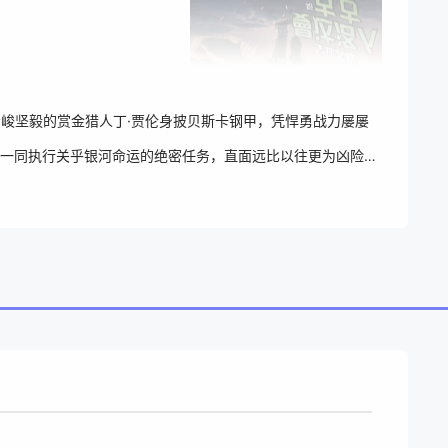
冷峻坚毅的赏金猎人丁·贾伦身披贝斯卡钢甲，凭悍勇战力屡屡
一同执行关乎银河命运的绝密任务，直面远比以往更为凶险的