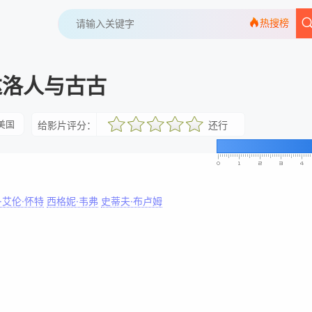
热搜榜
达洛人与古古
美国
给影片评分：
还行
很差
较差
还行
推荐
力荐
·艾伦·怀特
西格妮·韦弗
史蒂夫·布卢姆