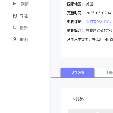
剧情
国家地区：
美国
更新时间：
2026-06-02 14:
专题
影视评论：
当前有
0
条评论，
最新
影视简介：
在秩序动荡的银河
地图
从围堵中突围；看似弱小的原
挑战与博弈。
视频详细
主题
HN线路