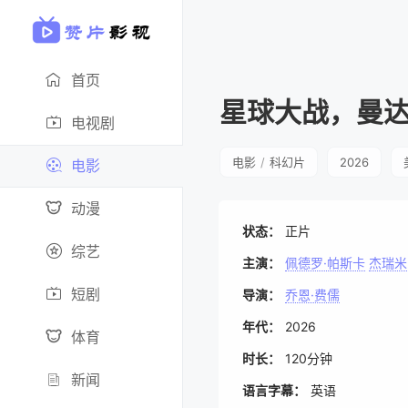
首页
星球大战，曼
电视剧
电影
/
科幻片
2026
电影
动漫
状态：
正片
综艺
主演：
佩德罗·帕斯卡
杰瑞米
短剧
导演：
乔恩·费儒
年代：
2026
体育
时长：
120分钟
新闻
语言字幕：
英语