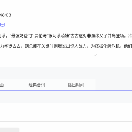
48:03
系，“最强奶爸”丁·贾伦与“银河系萌娃”古古这对非血缘父子并肩登场。
力学徒古古，则总能在关键时刻爆发出惊人战力，为搭档化解危机。他们
曲
经典台词
播出时间