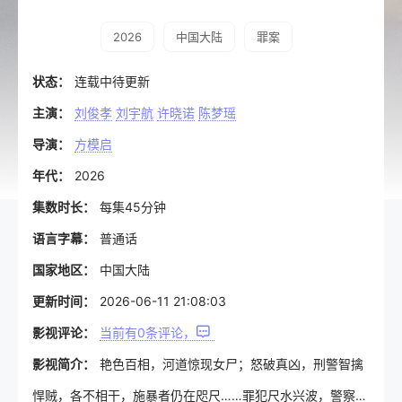
2026
中国大陆
罪案
状态：
连载中待更新
主演：
刘俊孝
刘宇航
许晓诺
陈梦瑶
导演：
方模启
年代：
2026
集数时长：
每集45分钟
语言字幕：
普通话
国家地区：
中国大陆
更新时间：
2026-06-11 21:08:03
影视评论：
当前有
0
条评论，
影视简介：
艳色百相，河道惊现女尸；怒破真凶，刑警智擒
悍贼，各不相干‌，施暴者仍在咫尺……罪犯尺水兴波，警察捕