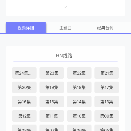
风捉影。刑警楚风追查命案，却意外发现魔影逼近，山庄主
人惨遭灭门。终极对决，迫在眉睫‌！
视频详细
主题曲
经典台词
HN线路
第24集已完结
第23集
第22集
第21集
第20集
第19集
第18集
第17集
第16集
第15集
第14集
第13集
第12集
第11集
第10集
第09集
第08集
第07集
第06集
第05集