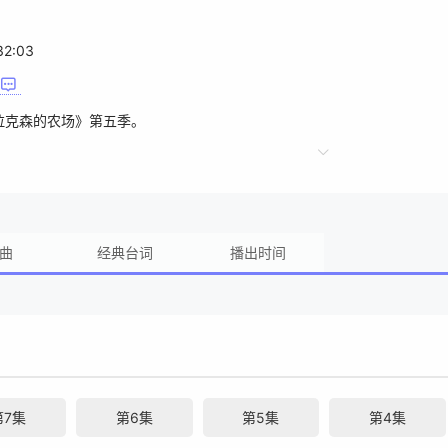
32:03
拉克森的农场》第五季。
曲
经典台词
播出时间
第7集
第6集
第5集
第4集