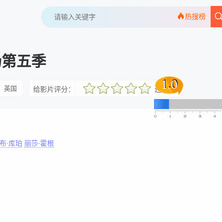
热搜榜
场第五季
1.0
1.0
英国
给影片评分：
还行
很差
较差
还行
推荐
力荐
布·库珀
丽莎·霍根