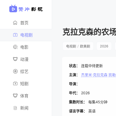
首页
克拉克森的农
电视剧
电视剧
/
欧美剧
2026
电影
动漫
状态：
连载中待更新
综艺
主演：
杰里米·克拉克森
凯勒
短剧
导演：
年代：
2026
体育
集数时长：
每集45分钟
新闻
语言字幕：
英语