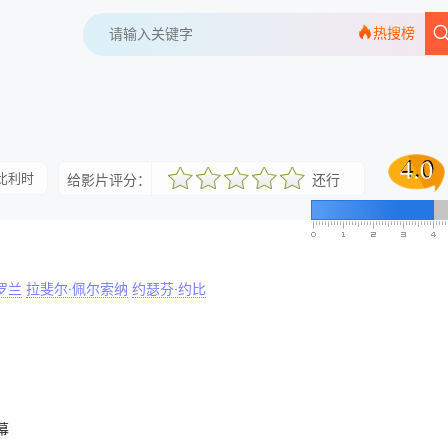
热搜榜
4.0
4.0
比利时
给影片评分：
还行
很差
较差
还行
推荐
力荐
罗兰
拉斐尔·佩尔索纳
约瑟芬·约比
幕